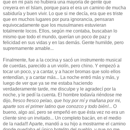
que en mi país no hubiera una mayoría de gente que
creyera en el Islam, porque para el era un camino de mucha
sabiduría y buen vivir. Lo que si me decía, era que es triste
que en muchos lugares por pura ignorancia, pensaran
equivocadamente que los musulmanes estuvieran
totalmente locos. Ellos, según me contaba, buscaban lo
mismo que todo el mundo, querían un poco de paz y
felicidad en sus vidas y en las demás. Gente humilde, pero
supremamente amable...
Finalmente, fue a la cocina y sacó un instrumento musical
de cuerdas, parecido a un violín, pero chino. Y empezó a
tocar un poco, y a cantar, y a hacer bromas que solo ellos
entendían, y a cantar más... La noche entró más y más, y
luego de ver que ya se me estaba haciendo
verdaderamente tarde, me disculpe y le agradecí por la
noche, y le pedí la cuenta. El hombre todavía riéndose me
dijo,
fresco fresco pelao, que hoy por mí y mañana por mi,
aparte sos el primer latino que conozco y todo bién!
... O
bueno, algo así, pero se empeñó en que ésta vez no era un
cliente sino un invitado... Un completo bacán, en el medio
de la nada!!! Aparte, mandó a su hijo a mostrarme el camino
donde quedaba el único hotelito del pueblo, y que no me