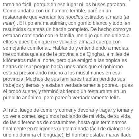
tarea no fácil, porque en ese lugar ni los buses paraban.
Como andaba con un hambre terrible, paré en un
restaurante que vendían los
noodles
estirados a mano (
la
mian
) . El tipo era musulmán, con gorrito blanco y todo, en
resumidas cuentas un bacán completo. De hecho como ya
estaban comiendo con la familia, me dijo que me uniera a
ellos y pues bién que me volvió el alma al cuerpo con
semejante comilona... Hablando y entendiendo a medias,
me contaba que es de la provincia de Qinghai, a miles de
kilómetros más al norte, pero que emigró a las tropicales
tierras del sur porque hacía unos años que el gobierno
estaba presionando mucho a los musulmanes en esa
provincia. Muchos de sus familiares habían perdido sus
trabajos y tierras, y estaban verdaderamente pobres... pues
el probó suerte, y terminó abriendo un restaurante en un
pueblito anónimo, pero parecía verdaderamente feliz.
Al rato, luego de comer y comer y devorar y tragar y tomar y
volver a comer, seguimos hablando de mi vida, de su vida,
de las diferencias de costumbres, hasta que terminamos
finalmente en religiones (un tema nada fácil de dialogar si
uno no domina el lenguaje). El hombre estaba maravillado